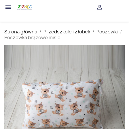
shopping_cart


(0)
Strona główna
Przedszkole i żłobek
Poszewki
Poszewka brązowe misie