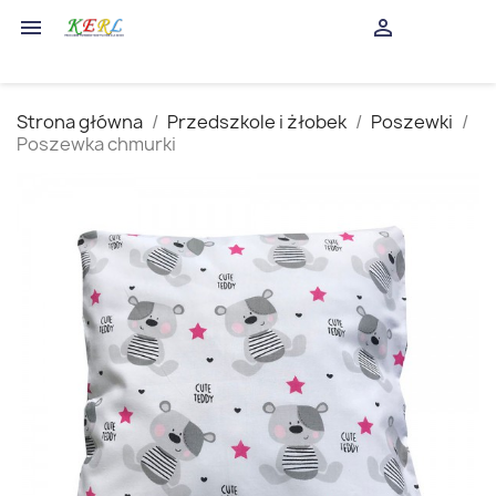
shopping_cart


(0)
Strona główna
Przedszkole i żłobek
Poszewki
Poszewka chmurki