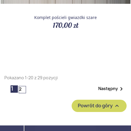
Komplet pościeli gwiazdki szare
170,00 zł
Pokazano 1-20 z 29 pozycji
1

Następny
2
Powrót do góry
