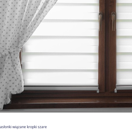
asłonki wiązane kropki szare