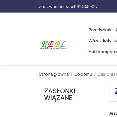
Zadzwoń do nas:
661 045 827
Przedszkole i 
Wózek kołysk
Haft kompute
Strona główna
Do domu
Zasłonki
ZASŁONKI
WIĄZANE
Jest