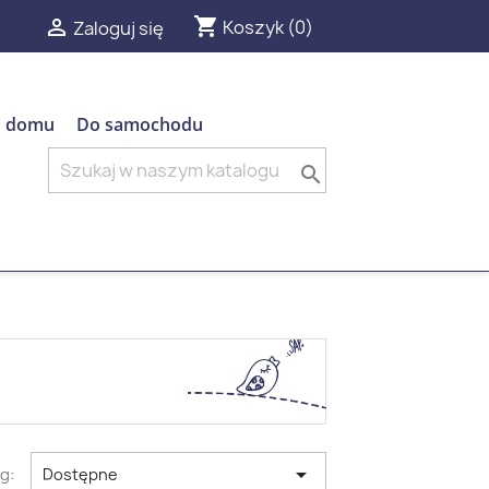
shopping_cart

Koszyk
(0)
Zaloguj się
 domu
Do samochodu


g:
Dostępne