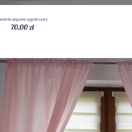
asłonki wiązane zygzak szary
70,00 zł
Szybki podgląd
