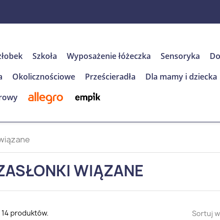
żłobek
Szkoła
Wyposażenie łóżeczka
Sensoryka
Do
a
Okolicznościowe
Prześcieradła
Dla mamy i dziecka
rowy
 wiązane
ZASŁONKI WIĄZANE
 14 produktów.
Sortuj w