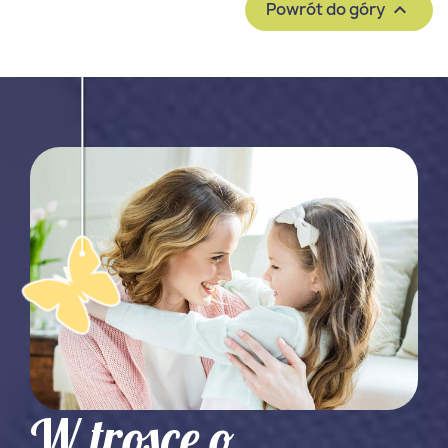
Powrót do góry

W trosce o