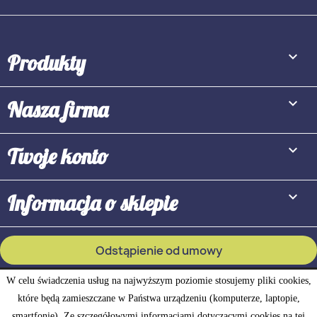

Produkty

Nasza firma

Twoje konto
keyboard_arrow_down
Informacja o sklepie
Odstąpienie od umowy
Śledź status odstąpienia
W celu świadczenia usług na najwyższym poziomie stosujemy pliki cookies,
które będą zamieszczane w Państwa urządzeniu (komputerze, laptopie,
smartfonie). Ze szczegółowymi informacjami dotyczącymi cookies na tej