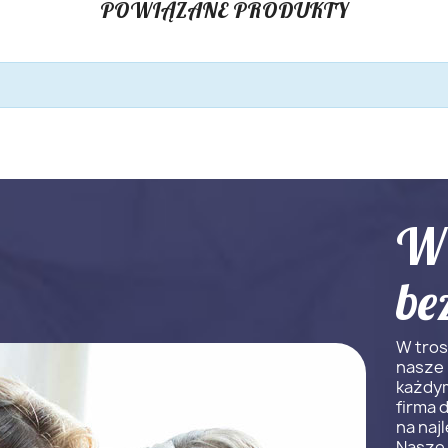
POWIĄZANE PRODUKTY
W 
be
W tros
nasze
każdym
firma 
na naj
Nasze 