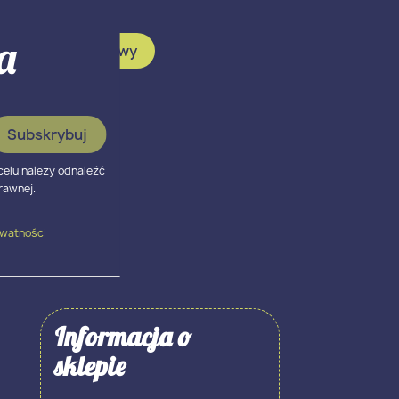
a
stąpienie od umowy
status odstąpienia
celu należy odnaleźć
rawnej.
ywatności
Informacja o
sklepie