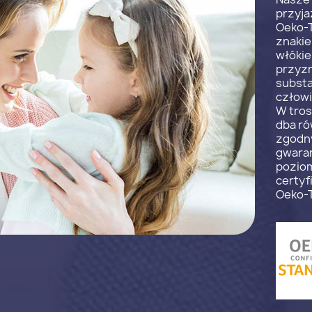
przyja
Oeko-T
znaki
włókie
przyzn
substa
człowi
W tros
dba ró
zgodny
gwaran
poziom
certyf
Oeko-T