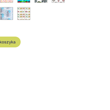
ac
Zajączki
Kolorowy
dowy
pociąg
 koszyka