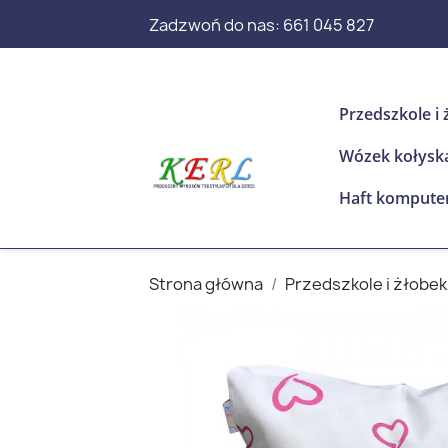
Zadzwoń do nas:
661 045 827
Przedszkole i 
Wózek kołysk
Haft kompute
Strona główna
Przedszkole i żłobek