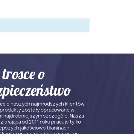
trosce o
zpieczeństwo
ce o naszych najmłodszych klientów
 produkty zostały opracowane w
 najdrobniejszym szczególe. Nasza
działająca od 2011 roku pracuje tylko
lepszych jakościowo tkaninach.
tkaniny oraz dzianiny to materiały