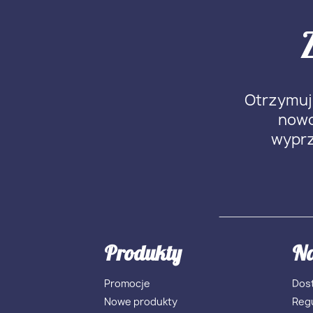
Otrzymuj 
nowo
wypr
Produkty
Na
Promocje
Dost
Nowe produkty
Reg