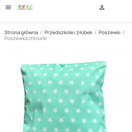
shopping_cart


(0)
Strona główna
Przedszkole i żłobek
Poszewki
Poszewka chmurki