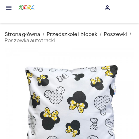
shopping_cart


(0)
Strona główna
Przedszkole i żłobek
Poszewki
Poszewka autotracki