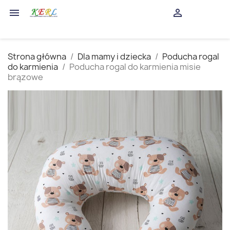
shopping_cart


(0)
Strona główna
Dla mamy i dziecka
Poducha rogal
do karmienia
Poducha rogal do karmienia misie
brązowe