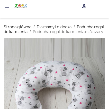
shopping_cart


(0)
Strona główna
Dla mamy i dziecka
Poducha rogal
do karmienia
Poducha rogal do karmienia miś szary