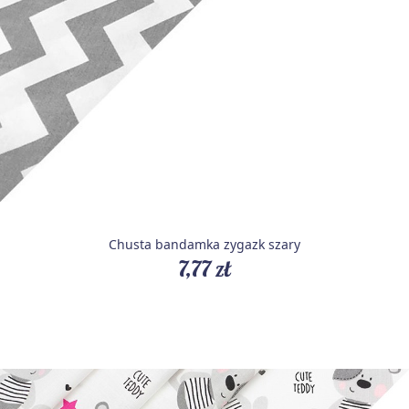
Chusta bandamka zygazk szary
7,77 zł