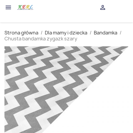
shopping_cart


(0)
Strona główna
Dla mamy i dziecka
Bandamka
Chusta bandamka zygazk szary