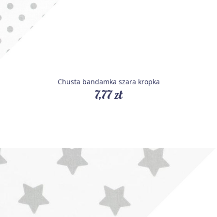
Chusta bandamka szara kropka
7,77 zł