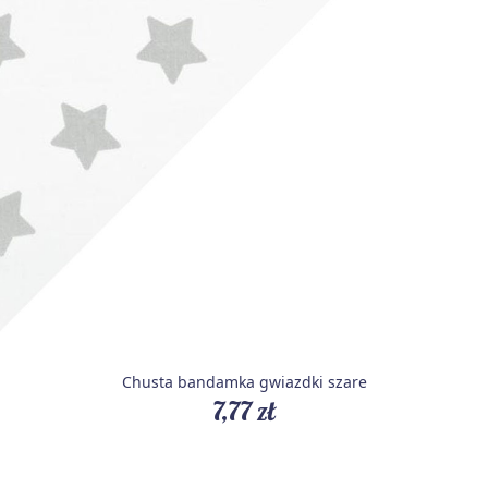
Chusta bandamka gwiazdki szare
7,77 zł