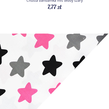
Chusta bandamka miś teddy szary
7,77 zł